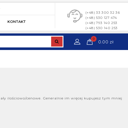
y
(+48) 33 300 32 36
(+48) 530 127 474
KONTAKT
(+48) 793 140 253
(+48) 530 140 253
0
0.00
zł
ały ilościowo/cenowe. Generalnie im więcej kupujesz tym mniej