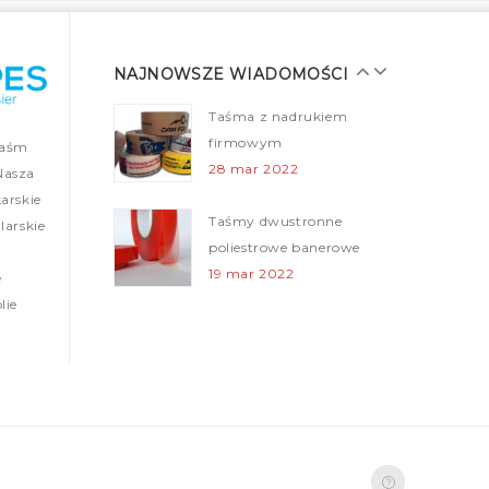
Taśmy malarskie dla
profesjonalistów
28 mar 2022
NAJNOWSZE WIADOMOŚCI
Taśma z nadrukiem
firmowym
taśm
28 mar 2022
Nasza
arskie
Taśmy dwustronne
arskie
poliestrowe banerowe
19 mar 2022
e
lie
Folie ogrodzeniowe (Taśmy
ostrzegawcze)
12 mar 2022
Nowa realizacja – tasmy z nadrukiem
05 mar 2022