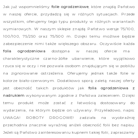
Jak już wspomnieliśmy
folie ogrodzeniowe
, które znajdą Państwo
w naszej ofercie, przydadzą się w różnych sytuacjach. Przede
wszystkim, oferujemy tego typu produkty w różnych wariantach
wymiarowych. W naszym sklepie znajdą Państwo wersje 75/100,
100/100, 75/250 oraz 75/500 m. Dzięki temu możliwe będzie
zabezpieczenie nimi także większego obszaru. Oczywiście każda
folia ogrodzeniowa
dostępna w naszej ofercie ma
charakterystyczne czarno-żółte ubarwienie, które wyjątkowo
rzuca się w oczy i nie pozwala osobom znajdującym się w pobliżu
na zignorowanie ostrzeżenia. Oferujemy jednak także folie w
kolorze biało-czerwonym. Dodatkowo sporą zaletą naszej oferty
jest obecność takich produktów jak
folia ogrodzeniowa z
nadrukiem
wykonywanym zgodnie z Państwa zaleceniem. Dzięki
temu produkt może zostać z łatwością dostosowany do
wydarzenia, na którym będzie on używany. Przykładowo, napis:
UWAGA! ROBOTY DROGOWE! zadziała na wyobraźnię
przechodnia znacznie wyraźniej aniżeli obecność folii bez napisu.
Jeżeli są Państwo zainteresowaniu kupnem takiej folii, zapraszamy