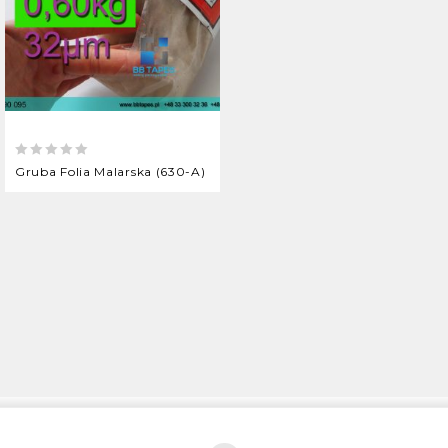
0
Gruba Folia Malarska (630-A)
out
of
5