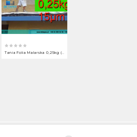
0
Tania Folia Malarska 0,25kg (626)
out
of
5