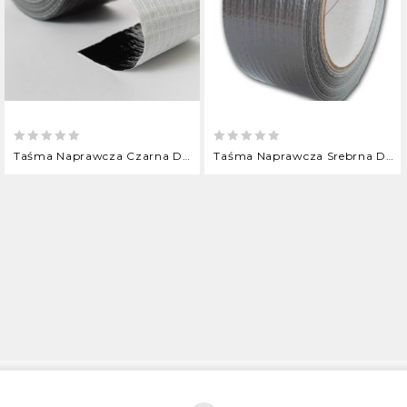
0
0
Taśma Naprawcza Czarna DUCT
Taśma Naprawcza Srebrna DUCT
out
out
of
of
5
5