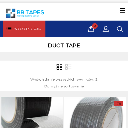
0
WSZYSTKIE DZIAŁY
DUCT TAPE
Wyświetlanie wszystkich wyników: 2
Domyślne sortowanie
-7%