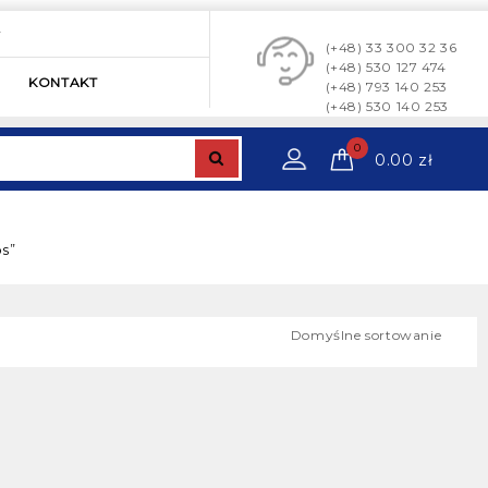
y
(+48) 33 300 32 36
(+48) 530 127 474
KONTAKT
(+48) 793 140 253
(+48) 530 140 253
0
0.00
zł
s”
Domyślne sortowanie