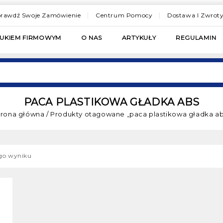
rawdź Swoje Zamówienie
Centrum Pomocy
Dostawa I Zwrot
RUKIEM FIRMOWYM
O NAS
ARTYKUŁY
REGULAMIN
PACA PLASTIKOWA GŁADKA ABS
trona główna
/
Produkty otagowane „paca plastikowa gładka ab
ego wyniku