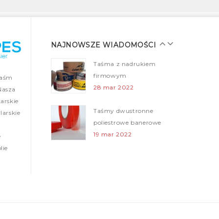
Taśmy malarskie dla
profesjonalistów
28 mar 2022
NAJNOWSZE WIADOMOŚCI
Taśma z nadrukiem
firmowym
taśm
28 mar 2022
Nasza
arskie
Taśmy dwustronne
arskie
poliestrowe banerowe
19 mar 2022
e
lie
Folie ogrodzeniowe (Taśmy
ostrzegawcze)
12 mar 2022
Nowa realizacja – tasmy z nadrukiem
05 mar 2022