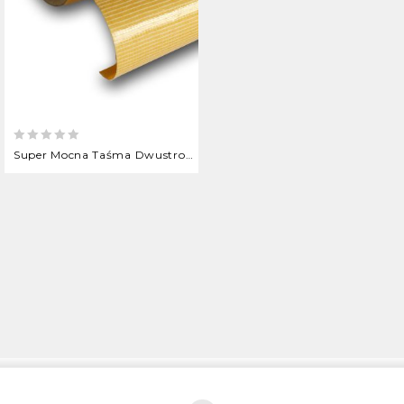
0
Super Mocna Taśma Dwustronna Zbrojona
out
of
5