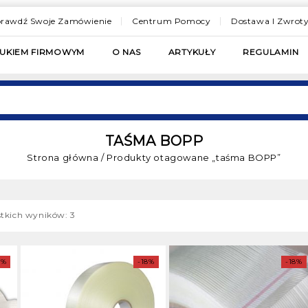
rawdź Swoje Zamówienie
Centrum Pomocy
Dostawa I Zwrot
RUKIEM FIRMOWYM
O NAS
ARTYKUŁY
REGULAMIN
TAŚMA BOPP
Strona główna
/
Produkty otagowane „taśma BOPP”
tkich wyników: 3
8%
-18%
-18%