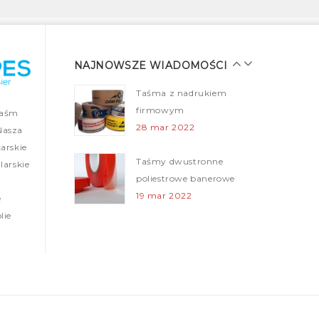
Taśmy malarskie dla
profesjonalistów
28 mar 2022
NAJNOWSZE WIADOMOŚCI
Taśma z nadrukiem
firmowym
taśm
28 mar 2022
Nasza
arskie
Taśmy dwustronne
arskie
poliestrowe banerowe
19 mar 2022
e
lie
Folie ogrodzeniowe (Taśmy
ostrzegawcze)
12 mar 2022
Nowa realizacja – tasmy z nadrukiem
05 mar 2022