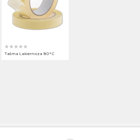
0
Taśma Lakiernicza 80°C
out
of
5