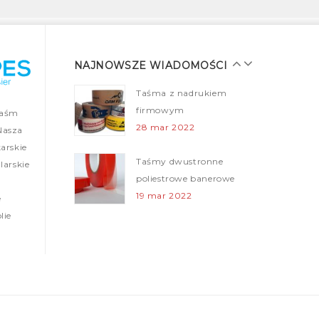
Taśmy malarskie dla
profesjonalistów
28 mar 2022
NAJNOWSZE WIADOMOŚCI
Taśma z nadrukiem
firmowym
taśm
28 mar 2022
Nasza
arskie
Taśmy dwustronne
arskie
poliestrowe banerowe
19 mar 2022
e
lie
Folie ogrodzeniowe (Taśmy
ostrzegawcze)
12 mar 2022
Nowa realizacja – tasmy z nadrukiem
05 mar 2022