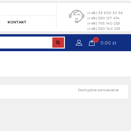
y
(+48) 33 300 32 36
(+48) 530 127 474
KONTAKT
(+48) 793 140 253
(+48) 530 140 253
0
0.00
zł
”
Domyślne sortowanie