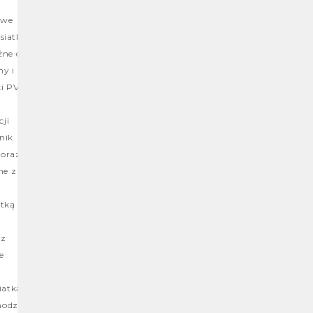
owe
 siatką
żne do
y i
ki PVC
cji
nik
 oraz
ne z
atką
 z
e
iatką
hodzi