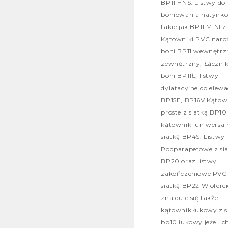
BP11 HNS. Listwy do
boniowania natynk
takie jak BP11 MINI z
Kątowniki PVC naro
boni BP11 wewnętrzn
zewnętrzny, Łączni
boni BP11Ł, listwy
dylatacyjne do elewa
BP15E, BP16V Kątow
proste z siatką BP10
kątowniki uniwersal
siatką BP4S. Listwy
Podparapetowe z si
BP20 oraz listwy
zakończeniowe PVC
siatką BP22 W oferci
znajduje się także
kątownik łukowy z s
bp10 łukowy jeżeli c