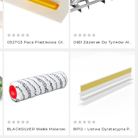
0
0
0327G3 Paca Plastikowa Gładka
0651 Zdzierak Do Tynków Aluminiowy
out
out
of
of
5
5
0
0
8mm 72mm 96mm
BLACKSILVER Wałek Malarski
BP12 – Listwa Dylatacyjna Przyokienna Z Uszczelką
out
out