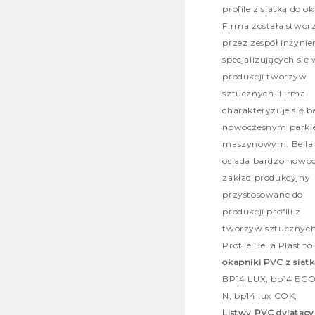
profile z siatką do ok
Firma została stwor
przez zespół inżyni
specjalizujących się
produkcji tworzyw
sztucznych. Firma
charakteryzuje się b
nowoczesnym park
maszynowym. Bella 
osiada bardzo nowo
zakład produkcyjny
przystosowane do
produkcji profili z
tworzyw sztucznych
Profile Bella Plast to
okapniki PVC z siat
BP14 LUX, bp14 ECO
N, bp14 lux COK;
Listwy PVC dylatacy