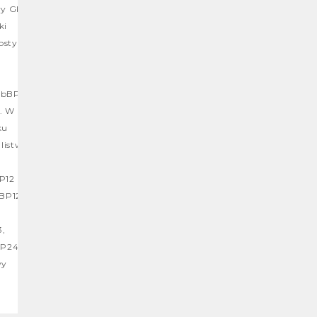
wy GK
ki
osty
y bBP8
. W
ku
listwy
P12
 BP12
3,
BP24.
wy