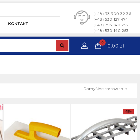
y
(+48) 33 300 32 36
(+48) 530 127 474
KONTAKT
(+48) 793 140 253
(+48) 530 140 253
0
0.00
zł
Domyślne sortowanie
-15%