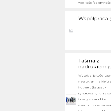
wielkości/pojemności
Współpraca
(
Taśma z
nadrukiem
(
Wysokiej jakości tas
nadrukiem na kleju a
hotmelt (kauczuk
syntetyczny) oraz so
tasmy o szerokim
spektrum zastosowa