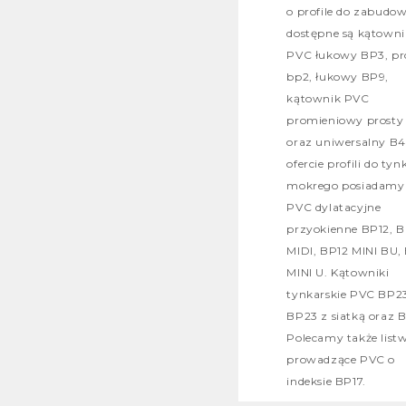
o profile do zabudo
dostępne są kątowni
PVC łukowy BP3, pr
bp2, łukowy BP9,
kątownik PVC
promieniowy prost
oraz uniwersalny B4
ofercie profili do tyn
mokrego posiadamy 
PVC dylatacyjne
przyokienne BP12, B
MIDI, BP12 MINI BU,
MINI U. Kątowniki
tynkarskie PVC BP2
BP23 z siatką oraz 
Polecamy także list
prowadzące PVC o
indeksie BP17.