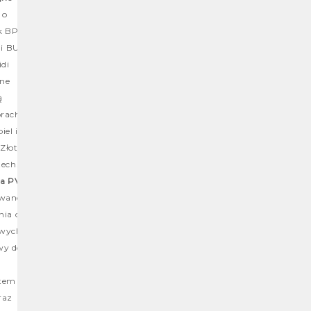
 o
k BP13
i BU,
idi
jne
ą
orach
iel i
 Złoty
ech.
ia PVC
zwane
nia o
owych
twy do
ntem
raz