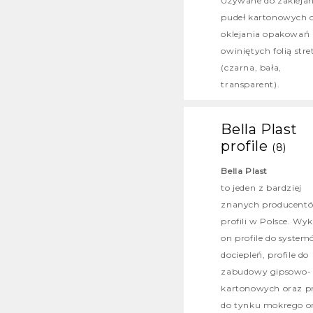
Używane do zaklejan
pudeł kartonowych 
oklejania opakowań
owiniętych folią stre
(czarna, bała,
transparent).
Bella Plast
profile
(8)
Bella Plast
to jeden z bardziej
znanych producent
profili w Polsce. Wy
on profile do syste
dociepleń, profile do
zabudowy gipsowo-
kartonowych oraz pr
do tynku mokrego o