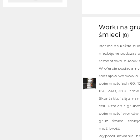
Worki na gru
śmieci
(8)
Idealne na każda bu
niezbędne podczas p
remontowo-budowla
W ofercie posiadamy
rodzajów worków o
pojemnościach 60, 1
160, 240, 380 litrów
Skontaktuj się z na
celu ustalenia gruboś
pojemności worków
gruz i śmieci. Istniej
możliwość
wyprodukowania in