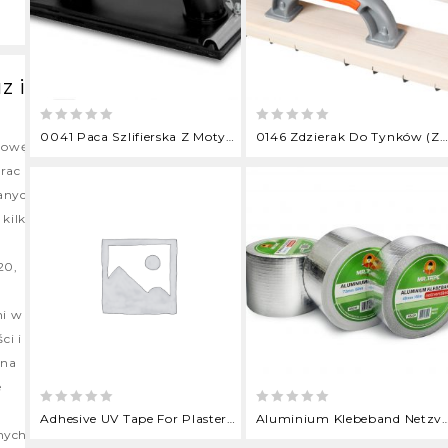
z i
0
0
0041 Paca Szlifierska Z Motylkiem 215x100mm
0146 Zdzierak Do Tynków (z Ząbkami)
dowę,
out
out
of
of
rac
5
5
nych.
 kilka
20,
mi w
ci i
 na
e
0
0
Adhesive UV Tape For Plastering
Aluminium Klebeband Netzverstärkt 4
out
out
nych