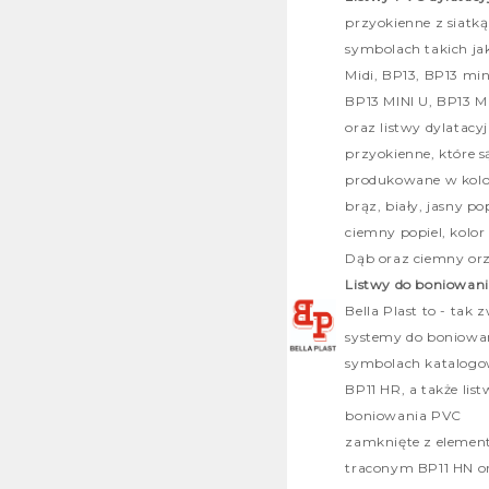
przyokienne z siatką
symbolach takich ja
Midi, BP13, BP13 min
BP13 MINI U, BP13 M
oraz listwy dylatacy
przyokienne, które s
produkowane w kol
brąz, biały, jasny pop
ciemny popiel, kolor
Dąb oraz ciemny orz
Listwy do boniowan
Bella Plast to - tak 
systemy do boniowa
symbolach katalog
BP11 HR, a także lis
boniowania PVC
zamknięte z eleme
traconym BP11 HN o