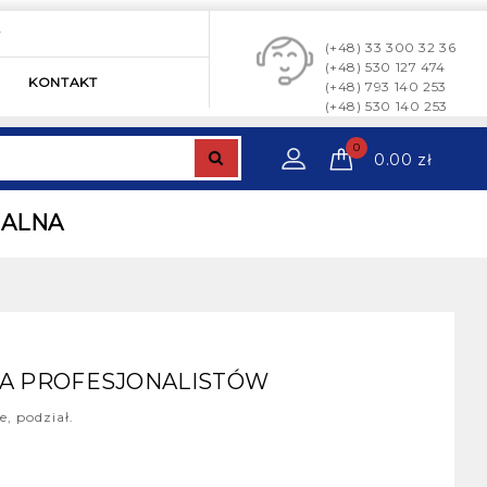
y
(+48) 33 300 32 36
(+48) 530 127 474
KONTAKT
(+48) 793 140 253
(+48) 530 140 253
0
0.00
zł
NALNA
LA PROFESJONALISTÓW
, podział.