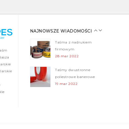
25 gru 2021
Taśmy malarskie dla
profesjonalistów
28 mar 2022
NAJNOWSZE WIADOMOŚCI
Taśma z nadrukiem
firmowym
taśm
28 mar 2022
Nasza
arskie
Taśmy dwustronne
arskie
poliestrowe banerowe
19 mar 2022
e
lie
Folie ogrodzeniowe (Taśmy
ostrzegawcze)
12 mar 2022
Nowa realizacja – tasmy z nadrukiem