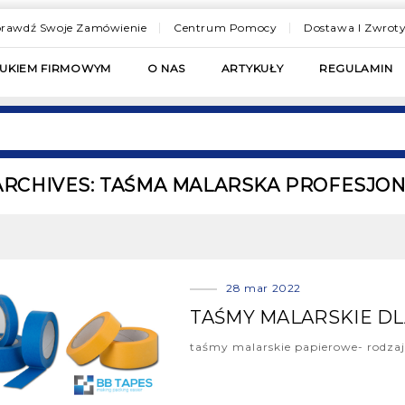
rawdź Swoje Zamówienie
Centrum Pomocy
Dostawa I Zwrot
RUKIEM FIRMOWYM
O NAS
ARTYKUŁY
REGULAMIN
ARCHIVES: TAŚMA MALARSKA PROFESJO
28 mar 2022
TAŚMY MALARSKIE D
taśmy malarskie papierowe- rodzaje