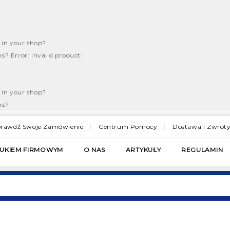
d in your shop?
ons?
Error: Invalid product:
d in your shop?
ns?
rawdź Swoje Zamówienie
Centrum Pomocy
Dostawa I Zwrot
RUKIEM FIRMOWYM
O NAS
ARTYKUŁY
REGULAMIN