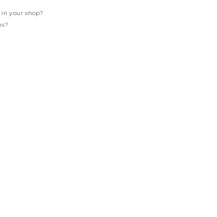
d in your shop?
ns?