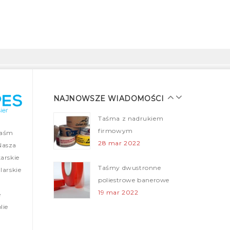
Taśma klejąca plomba
– Security Tapes
25 gru 2021
Taśmy malarskie dla
profesjonalistów
28 mar 2022
NAJNOWSZE WIADOMOŚCI
Taśma z nadrukiem
firmowym
taśm
28 mar 2022
Nasza
arskie
Taśmy dwustronne
arskie
poliestrowe banerowe
19 mar 2022
e
lie
Folie ogrodzeniowe (Taśmy
ostrzegawcze)