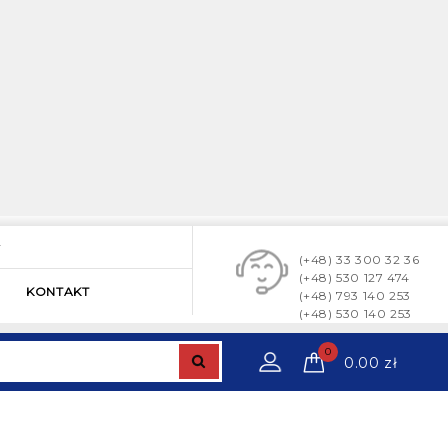
y
(+48) 33 300 32 36
(+48) 530 127 474
KONTAKT
(+48) 793 140 253
(+48) 530 140 253
0
0.00
zł