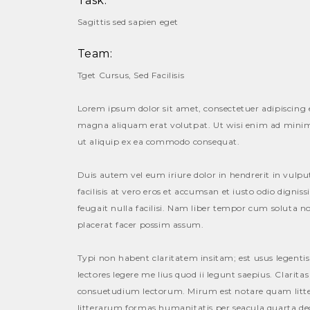
Task:
Sagittis sed sapien eget
Team:
Tget Cursus, Sed Facilisis
Lorem ipsum dolor sit amet, consectetuer adipiscing
magna aliquam erat volutpat. Ut wisi enim ad minim v
ut aliquip ex ea commodo consequat.
Duis autem vel eum iriure dolor in hendrerit in vulput
facilisis at vero eros et accumsan et iusto odio digni
feugait nulla facilisi. Nam liber tempor cum soluta 
placerat facer possim assum.
Typi non habent claritatem insitam; est usus legentis
lectores legere me lius quod ii legunt saepius. Clari
consuetudium lectorum. Mirum est notare quam lit
litterarum formas humanitatis per seacula quarta d