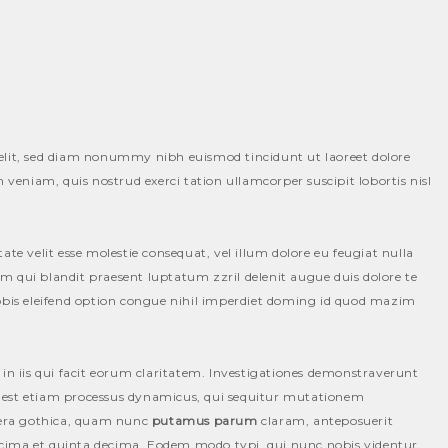
 elit, sed diam nonummy nibh euismod tincidunt ut laoreet dolore
eniam, quis nostrud exerci tation ullamcorper suscipit lobortis nisl
ate velit esse molestie consequat, vel illum dolore eu feugiat nulla
ssim qui blandit praesent luptatum zzril delenit augue duis dolore te
nobis eleifend option congue nihil imperdiet doming id quod mazim
 in iis qui facit eorum claritatem. Investigationes demonstraverunt
tas est etiam processus dynamicus, qui sequitur mutationem
tera gothica, quam nunc
putamus parum
claram, anteposuerit
ecima et quinta decima. Eodem modo typi, qui nunc nobis videntur