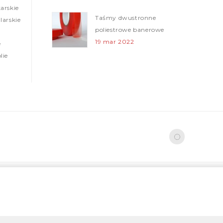
arskie
Taśmy dwustronne
arskie
poliestrowe banerowe
19 mar 2022
e
lie
Folie ogrodzeniowe (Taśmy
ostrzegawcze)
12 mar 2022
Nowa realizacja – tasmy z nadrukiem
05 mar 2022
Taśmy klejące papierowe
02 mar 2022
Taśmy klejące
budowlane
28 lut 2022