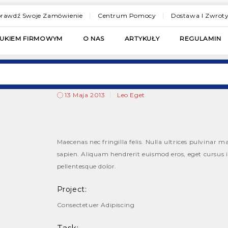
rawdź Swoje Zamówienie
Centrum Pomocy
Dostawa I Zwrot
RUKIEM FIRMOWYM
O NAS
ARTYKUŁY
REGULAMIN
13 Maja 2013
Leo Eget
Maecenas nec fringilla felis. Nulla ultrices pulvinar ma
sapien. Aliquam hendrerit euismod eros, eget cursus ip
pellentesque dolor.
Project:
Consectetuer Adipiscing