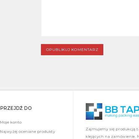
PRZEJDŹ DO
Moje konto
Zajmujemy się produkcją 
Najwyżej oceniane produkty
klejących na zamówienie. 