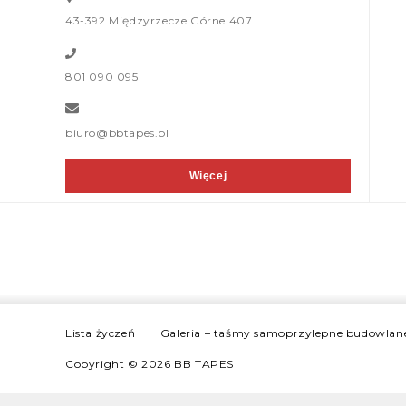
43-392 Międzyrzecze Górne 407
801 090 095
biuro@bbtapes.pl
Więcej
Lista życzeń
Galeria – taśmy samoprzylepne budowlan
Copyright © 2026
BB TAPES