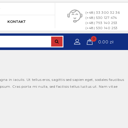
y
(+48) 33 300 32 36
(+48) 530 127 474
KONTAKT
(+48) 793 140 253
(+48) 530 140 253
0
0.00
zł
gna in iaculis. Ut tellus eros, sagittis sed sapien eget, sodales faucibus
sum. Cras porta mi nulla, sed facilisis tellus luctus ut. Nam vitae