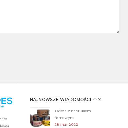
Najmocniejsza taśma
pakowa samoprzylepna
– taśma strapingowa –
FILM Youtube
14 sty 2022
Taśma klejąca plomba
– Security Tapes
25 gru 2021
Taśmy malarskie dla
profesjonalistów
28 mar 2022
NAJNOWSZE WIADOMOŚCI
Taśma z nadrukiem
firmowym
taśm
28 mar 2022
Nasza