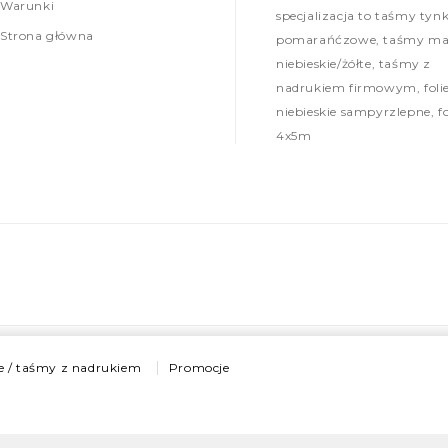
Warunki
specjalizacja to taśmy tynk
Strona główna
pomarańćzowe, taśmy mal
niebieskie/żółte, taśmy z
nadrukiem firmowym, foli
niebieskie sampyrzlepne, fo
4x5m
e / taśmy z nadrukiem
Promocje