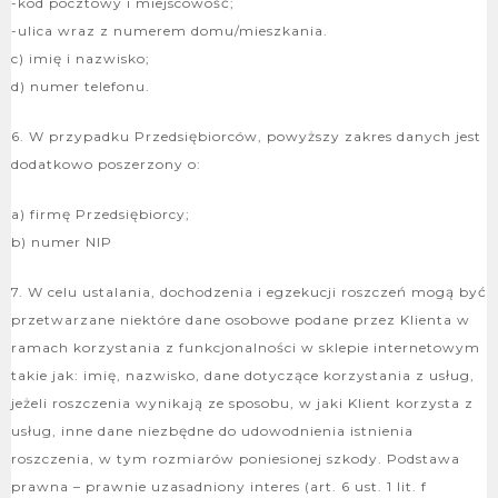
-kod pocztowy i miejscowość;
-ulica wraz z numerem domu/mieszkania.
c) imię i nazwisko;
d) numer telefonu.
6. W przypadku Przedsiębiorców, powyższy zakres danych jest
dodatkowo poszerzony o:
a) firmę Przedsiębiorcy;
b) numer NIP
7. W celu ustalania, dochodzenia i egzekucji roszczeń mogą być
przetwarzane niektóre dane osobowe podane przez Klienta w
ramach korzystania z funkcjonalności w sklepie internetowym
takie jak: imię, nazwisko, dane dotyczące korzystania z usług,
jeżeli roszczenia wynikają ze sposobu, w jaki Klient korzysta z
usług, inne dane niezbędne do udowodnienia istnienia
roszczenia, w tym rozmiarów poniesionej szkody. Podstawa
prawna – prawnie uzasadniony interes (art. 6 ust. 1 lit. f