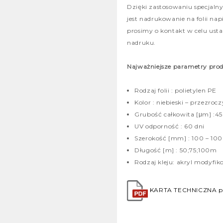
Dzięki zastosowaniu specjal
jest nadrukowanie na folii na
prosimy o kontakt w celu ust
nadruku.
Najważniejsze parametry pro
Rodzaj folii : polietylen PE
Kolor : niebieski – przezrocz
Grubość całkowita [μm] :45
UV odporność : 60 dni
Szerokość [mm] : 100 – 1
Długość [m] : 50;75;100m
Rodzaj kleju: akryl modyfi
KARTA TECHNICZNA p