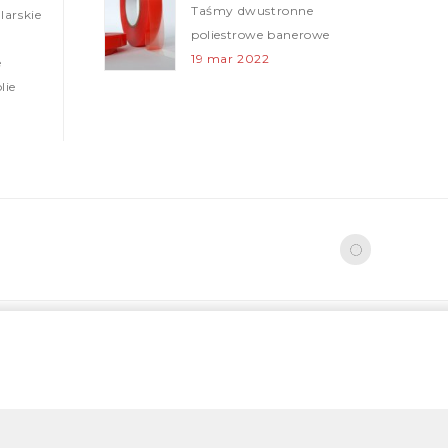
Taśmy dwustronne
arskie
poliestrowe banerowe
19 mar 2022
e
lie
Folie ogrodzeniowe (Taśmy
ostrzegawcze)
12 mar 2022
Nowa realizacja – tasmy z nadrukiem
05 mar 2022
Taśmy klejące papierowe
02 mar 2022
Taśmy klejące
budowlane
28 lut 2022
Papierowe taśmy klejace pakowe