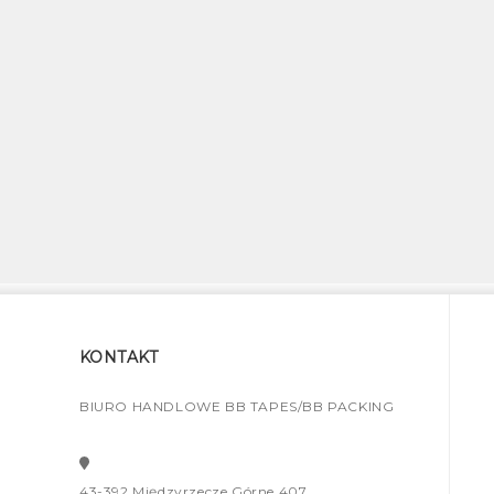
KONTAKT
BIURO HANDLOWE BB TAPES/BB PACKING
43-392 Międzyrzecze Górne 407