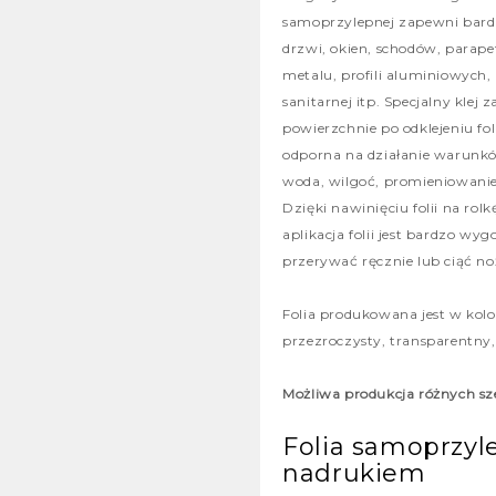
samoprzylepnej zapewni bard
drzwi, okien, schodów, parape
metalu, profili aluminiowych,
sanitarnej itp. Specjalny klej 
powierzchnie po odklejeniu folii
odporna na działanie warunk
woda, wilgoć, promieniowanie
Dzięki nawinięciu folii na rol
aplikacja folii jest bardzo wy
przerywać ręcznie lub ciąć n
Folia produkowana jest w kolor
przezroczysty, transparentny, 
Możliwa produkcja różnych sze
Folia samoprzyl
nadrukiem