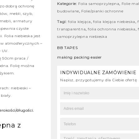
Kategorie:
Folia samoprzylepna
,
Folie mal
zo dobrą ochronę
budowlane
,
Folie/pianki ochronne
tów, mebli, szyb,
 mebli, armatury
Tagi:
folia klejąca
,
folia klejąca niebieska
,
zapewnia czyste
transparentna
,
folia ochronna niebieska
,
. Folia niebieska jest
samoprzylepna niebieska
ów atmosferycznych –
BB TAPES
 UV.
making packing easier
kę 50cm praca /
godna. Folię można
INDYWIDUALNE ZAMÓWIENIE
ożykiem.
Napisz, przygotujemy dla Ciebie ofertę
ach: niebieski –
biały.
rokości/długości.
epna z