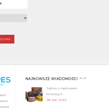
6
Najmocniejsza taśma
pakowa samoprzylepna
– taśma strapingowa –
FILM Youtube
14 sty 2022
SZYKA
Taśma klejąca plomba
– Security Tapes
25 gru 2021
Taśmy malarskie dla
profesjonalistów
28 mar 2022
NAJNOWSZE WIADOMOŚCI
Taśma z nadrukiem
firmowym
taśm
28 mar 2022
Nasza
arskie