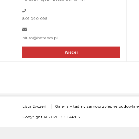
801 090 095
biuro@bbtapes.pl
Więcej
Lista życzeń
Galeria – taśmy samoprzylepne budowlan
Copyright © 2026
BB TAPES