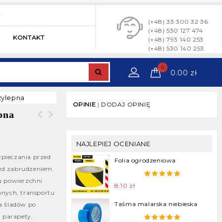
y
(+48) 33 300 32 36
(+48) 530 127 474
KONTAKT
(+48) 793 140 253
(+48) 530 140 253
0
0.00
zł
zylepna
OPINIE
|
DODAJ OPINIĘ
pna
NAJLEPIEJ OCENIANE
Najmocniejsza taśma
zpieczania przed
pakowa samoprzylepna –
Folia ogrodzeniowa
ed zabrudzeniem.
taśma strapingowa – FILM
u powierzchni
Youtube
5.00
out of
8.10
zł
5
anych, transportu
14 sty 2022
Taśma malarska niebieska
a śladów po
, parapety,
Taśma klejąca plomba –