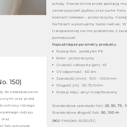
schody. Powierzchnie przed aplikacją mu
zanieczyszczeń (pyłów) oraz suche. Fol
kolorach niebieski – przezroczysty, transp
Na foliach wykonujemy także nadruki. W 
transparentnej nie ma problemów z zac
pomieszczeń.
Najważniejsze parametry produktu:
Rodzaj folii : polietylen PE
Kolor : przezroczysty
Grubość całkowita [μm] :45
UV odporność : 60 dni
Szerokość [mm] : 100 – 1000mm
o. 150)
Długość [m] : 50;75;100m
uży do zabezpieczania
Rodzaj kleju: akryl modyfikowany
cznymi oraz przed
do ochrony różnego
Standardowe szerokości folii:
25, 50, 75 ,
wszelkiego rodzaju
Standardowa długość folii:
50, 100 m
 oraz
SKU:
FMASKA-50/50/3G
 folii ochronnej