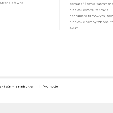
Strona główna
pomarańćzowe, taśmy mal
niebieskie/żółte, taśmy z
nadrukiem firmowym, foli
niebieskie sampyrzlepne, fo
4x5m
e / taśmy z nadrukiem
Promocje