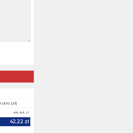
Taśma klejąca plomba –
Security Tapes
25 gru 2021
Taśmy malarskie dla
profesjonalistów
28 mar 2022
Taśma z nadrukiem
firmowym
28 mar 2022
rutto [zł]
44.44
zł
42.22
zł