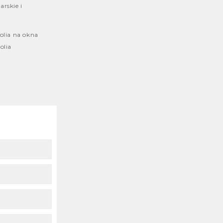
arskie i
Nowa realizacja – tasmy z nadrukiem
05 mar 2022
folia na okna
folia
Taśmy klejące papierowe
02 mar 2022
Taśmy klejące budowlane
28 lut 2022
Papierowe taśmy klejace pakowe
27 lut 2022
Najmocniejsza taśma
pakowa samoprzylepna –
taśma strapingowa – FILM
Youtube
14 sty 2022