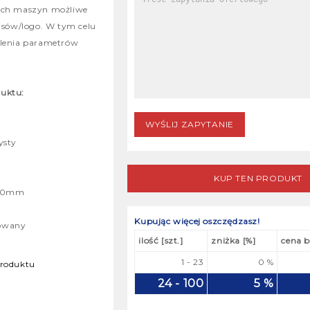
nych maszyn możliwe
pisów/logo. W tym celu
alenia parametrów
duktu:
ysty
KUP TEN PRODUKT
000mm
Kupując więcej oszczędzasz!
kowany
ilość [szt.]
zniżka [%]
cena b
1 - 23
0 %
roduktu
24 - 100
5 %