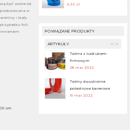
5.00
out of
szą być wolne od
6.30
zł
Security Tapes
5
ia produkowana w
25 gru 2021
arentny i biały.
przypadku folii
Taśmy malarskie dla
POWIĄZANE PRODUKTY
iemnieniem
profesjonalistów
28 mar 2022
ARTYKUŁY
Taśma z nadrukiem
firmowym
28 mar 2022
Taśmy dwustronne
poliestrowe banerowe
19 mar 2022
 100 cm
Folie ogrodzeniowe (Taśmy
ostrzegawcze)
12 mar 2022