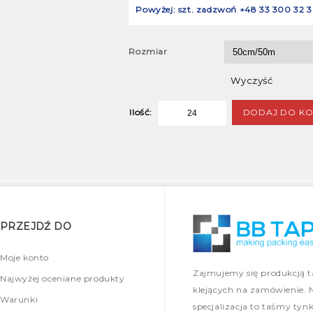
Powyżej: szt. zadzwoń +48 33 300 32 3
Rozmiar
Wyczyść
DODAJ DO KO
Ilość:
PRZEJDŹ DO
Moje konto
Zajmujemy się produkcją 
Najwyżej oceniane produkty
klejących na zamówienie. 
Warunki
specjalizacja to taśmy tynk