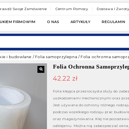
rawdź Swoje Zamówienie
Centrum Pomocy
Dostawa I Zwrot
RUKIEM FIRMOWYM
O NAS
ARTYKUŁY
REGULAMIN
skie i budowlane
/
Folia samoprzylepna
/
Folia ochronna samopr
Folia Ochronna Samoprzyle
42.22
zł
Folia klejąca przezroczysta służy do zabe
uszkodzeniami mechanicznymi oraz prz
Jest używana do ochrony różnego rodzaj
podczas wszelkiego rodzaju prac budowl
oraz magazynowania. Klej nie pozostawi
odklejeniu. Można nią zabezpieczać okna