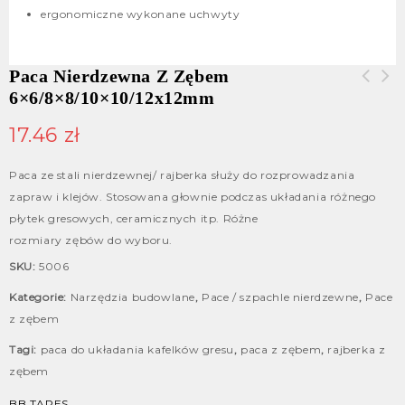
ergonomiczne wykonane uchwyty
Paca Nierdzewna Z Zębem
6×6/8×8/10×10/12x12mm
Paca nierdzewna zębata
Paca styropianowa do zacierania
6x6/8x8/10x10/12x12mm
270/320/400/450/600mm
17.46
zł
Paca ze stali nierdzewnej/ rajberka służy do rozprowadzania
zapraw i klejów. Stosowana głownie podczas układania różnego
płytek gresowych, ceramicznych itp. Różne
rozmiary zębów do wyboru.
SKU:
5006
Kategorie:
Narzędzia budowlane
,
Pace / szpachle nierdzewne
,
Pace
z zębem
Tagi:
paca do układania kafelków gresu
,
paca z zębem
,
rajberka z
zębem
BB TAPES