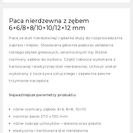
Paca nierdzewna z zębem
6×6/8×8/10×10/12×12 mm
Paca ze stali nierdzewnej/ rajberka służy do rozprowadzania
zapraw i klejów. Stosowana głownie podczas układania
różnego płytek gresowych, ceramicznych itp. Różne
rozmiary zębów do wyboru. Część robocza wykonana z
hartowanej i elastycznej stali nierdzewnej. Uchwyt został
wykonany z tworzywa sztucznego i zapewnia pewne
trzymanie narzędzia.
Najważniejsze parametry produktu:
różne rozmiary zębów 6×6; 8×8, 10×10
rozmiar packi 270 x 130 mm
różne rodzaje uchwytów – drewno oraz plastik
elastyczna i hartowana stal nierdzewna