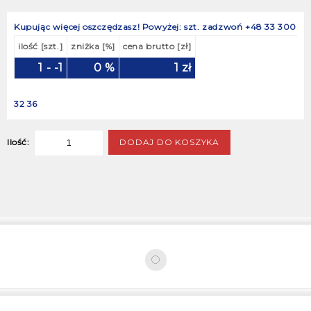
Kupując więcej oszczędzasz!
Powyżej: szt. zadzwoń +48 33 300
ilość [szt.]
zniżka [%]
cena brutto [zł]
1 - -1
0 %
1
zł
32 36
DODAJ DO KOSZYKA
Ilość: