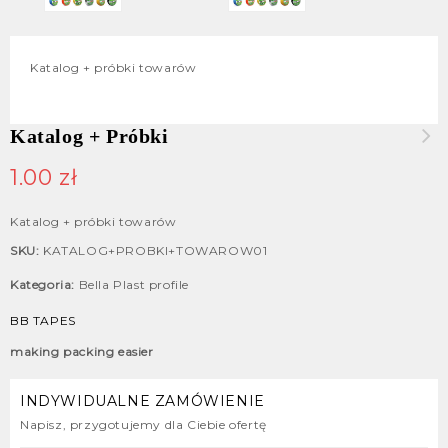
Katalog + próbki towarów
Katalog + Próbki
Taśma tynkarska elewacyjna
1.00
zł
pomarańczowa producent
Katalog + próbki towarów
SKU:
KATALOG+PROBKI+TOWAROW01
Kategoria:
Bella Plast profile
BB TAPES
making packing easier
INDYWIDUALNE ZAMÓWIENIE
Napisz, przygotujemy dla Ciebie ofertę