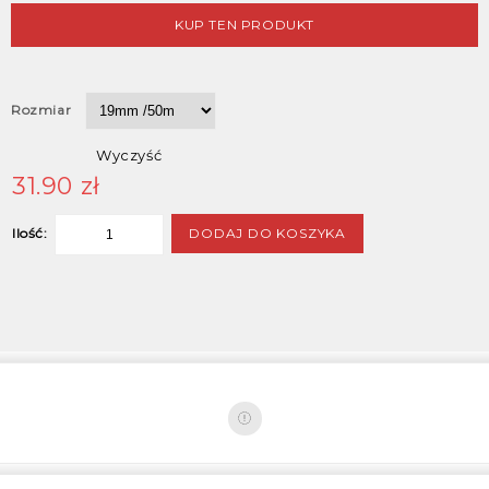
KUP TEN PRODUKT
Rozmiar
Wyczyść
31.90
zł
DODAJ DO KOSZYKA
Ilość: