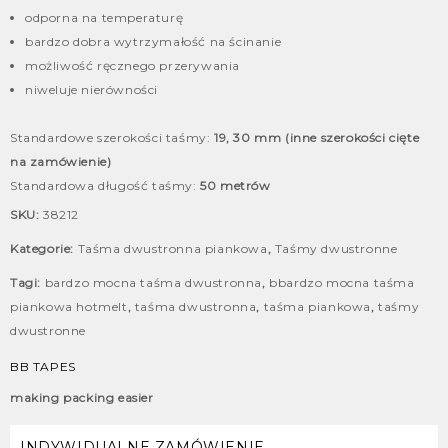
odporna na temperaturę
bardzo dobra wytrzymałość na ścinanie
możliwość ręcznego przerywania
niweluje nierówności
Standardowe szerokości taśmy:
19, 30 mm (inne szerokości cięte
na zamówienie)
Standardowa długość taśmy:
50 metrów
SKU:
38212
Kategorie:
Taśma dwustronna piankowa
,
Taśmy dwustronne
Tagi:
bardzo mocna taśma dwustronna
,
bbardzo mocna taśma
piankowa hotmelt
,
taśma dwustronna
,
taśma piankowa
,
taśmy
dwustronne
BB TAPES
making packing easier
INDYWIDUALNE ZAMÓWIENIE