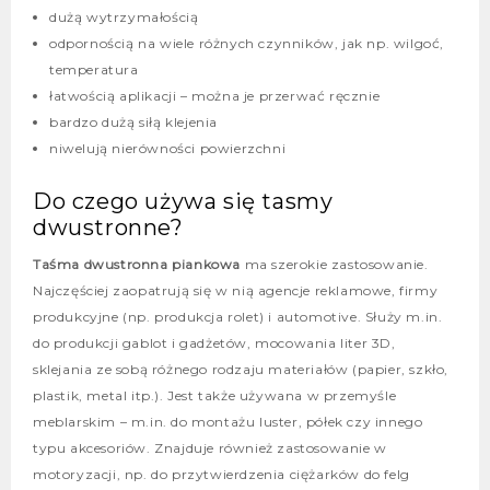
dużą wytrzymałością
odpornością na wiele różnych czynników, jak np. wilgoć,
temperatura
łatwością aplikacji – można je przerwać ręcznie
bardzo dużą siłą klejenia
niwelują nierówności powierzchni
Do czego używa się tasmy
dwustronne?
Taśma dwustronna piankowa
ma szerokie zastosowanie.
Najczęściej zaopatrują się w nią agencje reklamowe, firmy
produkcyjne (np. produkcja rolet) i automotive. Służy m.in.
do produkcji gablot i gadżetów, mocowania liter 3D,
sklejania ze sobą różnego rodzaju materiałów (papier, szkło,
plastik, metal itp.). Jest także używana w przemyśle
meblarskim – m.in. do montażu luster, półek czy innego
typu akcesoriów. Znajduje również zastosowanie w
motoryzacji, np. do przytwierdzenia ciężarków do felg