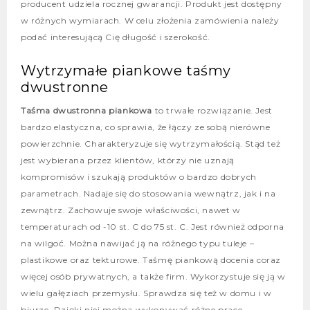
producent udziela rocznej gwarancji. Produkt jest dostępny
w różnych wymiarach. W celu złożenia zamówienia należy
podać interesującą Cię długość i szerokość.
Wytrzymałe piankowe taśmy
dwustronne
Taśma dwustronna piankowa
to trwałe rozwiązanie. Jest
bardzo elastyczna, co sprawia, że łączy ze sobą nierówne
powierzchnie. Charakteryzuje się wytrzymałością. Stąd też
jest wybierana przez klientów, którzy nie uznają
kompromisów i szukają produktów o bardzo dobrych
parametrach. Nadaje się do stosowania wewnątrz, jak i na
zewnątrz. Zachowuje swoje właściwości, nawet w
temperaturach od -10 st. C do 75 st. C. Jest również odporna
na wilgoć. Można nawijać ją na różnego typu tuleje –
plastikowe oraz tekturowe. Taśmę piankową docenia coraz
więcej osób prywatnych, a także firm. Wykorzystuje się ją w
wielu gałęziach przemysłu. Sprawdza się też w domu i w
biurze. Dzięki niej można wykonywać różne prace