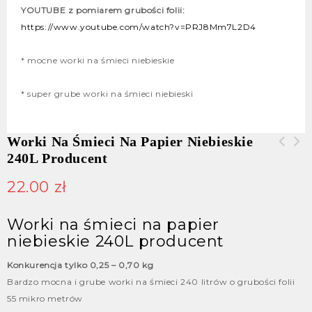
YOUTUBE z pomiarem grubości folii:
https://www.youtube.com/watch?v=PRJ8Mm7L2D4
* mocne worki na śmieci niebieskie
* super grube worki na śmieci niebieski
Worki Na Śmieci Na Papier Niebieskie
240L Producent
Worki na śmieci na szkło zielone
240L producent
22.00
zł
Worki na śmieci na papier
niebieskie 240L producent
Konkurencja tylko 0,25 – 0,70 kg
Bardzo mocna i grube worki na śmieci 240 litrów o grubości folii
55 mikro metrów