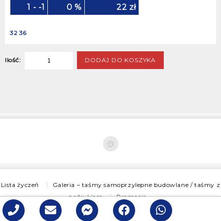
1 - -1
0 %
22
zł
32 36
DODAJ DO KOSZYKA
Ilość:
Lista życzeń
Galeria – taśmy samoprzylepne budowlane / taśmy z
nadrukiem
Promocje
Copyright © 2026
BB TAPES