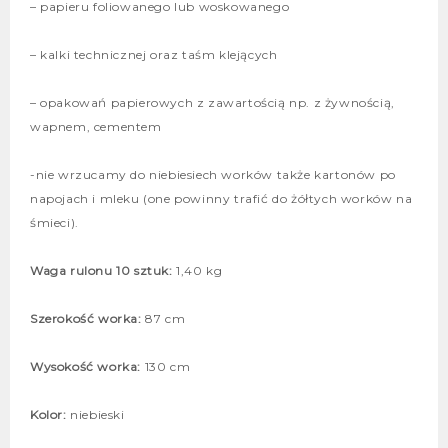
– papieru foliowanego lub woskowanego
– kalki technicznej oraz taśm klejących
– opakowań papierowych z zawartością np. z żywnością,
wapnem, cementem
-nie wrzucamy do niebiesiech worków także kartonów po
napojach i mleku (one powinny trafić do żółtych worków na
śmieci).
Waga rulonu 10 sztuk:
1,40 kg
Szerokość worka:
87 cm
Wysokość worka:
130 cm
Kolor:
niebieski