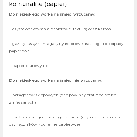
komunalne (papier)
Do niebieskiego worka na śmieci
wrzucamy
:
– czyste opakowania papierowe, tekturę oraz karton
– gazety, książki, magazyny kolorowe, katalogi itp. odpady
papierowe
– papier biurowy itp.
Do niebieskiego worka na śmieci
nie wrzucamy
:
– paragonów sklepowych (one powinny trafić do śmieci
zmieszanych)
– zatłuszczonego i mokrego papieru (czyli np. chusteczek
czy ręczników kuchenne papierowe)