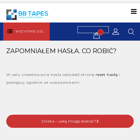
WSZYSTKIE DZIAŁY
0
ZAPOMNIAŁEM HASŁA. CO ROBIĆ?
W celu zresetowania hasła odwiedź stronę
reset hasłą
i
postępuj zgodnie ze wskazówkami.
Zniżka – jaką mogę dostać?