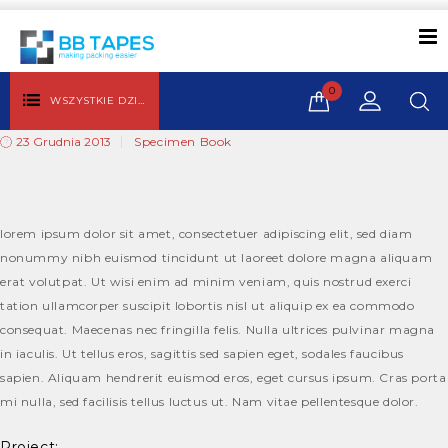
0
WSZYSTKIE DZIAŁY
23 Grudnia 2013
Specimen Book
lorem ipsum dolor sit amet, consectetuer adipiscing elit, sed diam
nonummy nibh euismod tincidunt ut laoreet dolore magna aliquam
erat volutpat. Ut wisi enim ad minim veniam, quis nostrud exerci
tation ullamcorper suscipit lobortis nisl ut aliquip ex ea commodo
consequat. Maecenas nec fringilla felis. Nulla ultrices pulvinar magna
in iaculis. Ut tellus eros, sagittis sed sapien eget, sodales faucibus
sapien. Aliquam hendrerit euismod eros, eget cursus ipsum. Cras porta
mi nulla, sed facilisis tellus luctus ut. Nam vitae pellentesque dolor.
Project: