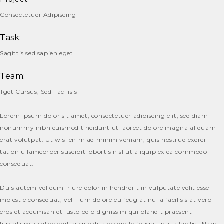
Consectetuer Adipiscing
Task:
Sagittis sed sapien eget
Team:
Tget Cursus, Sed Facilisis
Lorem ipsum dolor sit amet, consectetuer adipiscing elit, sed diam
nonummy nibh euismod tincidunt ut laoreet dolore magna aliquam
erat volutpat. Ut wisi enim ad minim veniam, quis nostrud exerci
tation ullamcorper suscipit lobortis nisl ut aliquip ex ea commodo
consequat.
Duis autem vel eum iriure dolor in hendrerit in vulputate velit esse
molestie consequat, vel illum dolore eu feugiat nulla facilisis at vero
eros et accumsan et iusto odio dignissim qui blandit praesent
luptatum zzril delenit augue duis dolore te feugait nulla facilisi. Nam