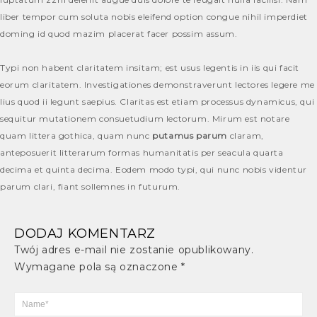
liber tempor cum soluta nobis eleifend option congue nihil imperdiet
doming id quod mazim placerat facer possim assum.
Typi non habent claritatem insitam; est usus legentis in iis qui facit
eorum claritatem. Investigationes demonstraverunt lectores legere me
lius quod ii legunt saepius. Claritas est etiam processus dynamicus, qui
sequitur mutationem consuetudium lectorum. Mirum est notare
quam littera gothica, quam nunc
putamus parum
claram,
anteposuerit litterarum formas humanitatis per seacula quarta
decima et quinta decima. Eodem modo typi, qui nunc nobis videntur
parum clari, fiant sollemnes in futurum.
DODAJ KOMENTARZ
Twój adres e-mail nie zostanie opublikowany.
Wymagane pola są oznaczone
*