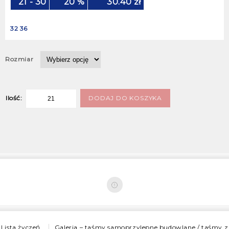
21 - 30
20 %
30.40
zł
32 36
Rozmiar
DODAJ DO KOSZYKA
Ilość:
Lista życzeń
Galeria – taśmy samoprzylepne budowlane / taśmy z