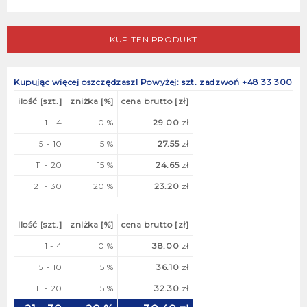
KUP TEN PRODUKT
Kupując więcej oszczędzasz!
Powyżej: szt. zadzwoń +48 33 300
ilość [szt.]
zniżka [%]
cena brutto [zł]
1 - 4
0 %
29.00
zł
5 - 10
5 %
27.55
zł
11 - 20
15 %
24.65
zł
21 - 30
20 %
23.20
zł
ilość [szt.]
zniżka [%]
cena brutto [zł]
1 - 4
0 %
38.00
zł
5 - 10
5 %
36.10
zł
11 - 20
15 %
32.30
zł