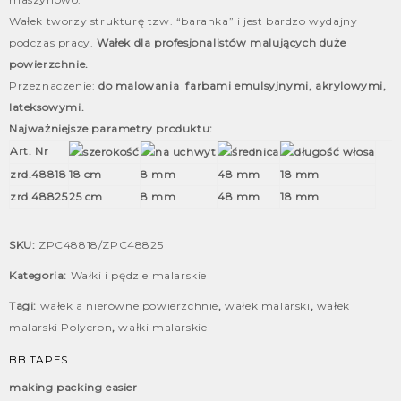
Wałek tworzy strukturę tzw. “baranka” i jest bardzo wydajny
podczas pracy.
Wałek dla profesjonalistów malujących duże
powierzchnie.
Przeznaczenie:
do malowania farbami emulsyjnymi, akrylowymi,
lateksowymi.
Najważniejsze parametry produktu:
Art. Nr
zrd.48818
18 cm
8 mm
48 mm
18 mm
zrd.48825
25 cm
8 mm
48 mm
18 mm
SKU:
ZPC48818/ZPC48825
Kategoria:
Wałki i pędzle malarskie
Tagi:
wałek a nierówne powierzchnie
,
wałek malarski
,
wałek
malarski Polycron
,
wałki malarskie
BB TAPES
making packing easier