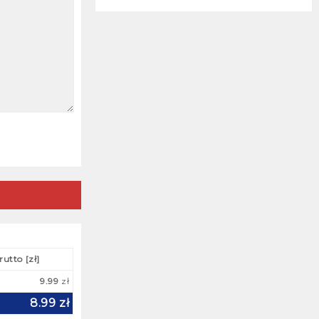
Folie ogrodzeniowe (Taśmy
ostrzegawcze)
12 mar 2022
Nowa realizacja – tasmy z nadrukiem
05 mar 2022
Taśmy klejące papierowe
02 mar 2022
Taśmy klejące budowlane
28 lut 2022
Papierowe taśmy klejace pakowe
27 lut 2022
rutto [zł]
9.99
zł
Najmocniejsza taśma
Najmocniejsza taśma
pakowa samoprzylepna
8.99
zł
pakowa samoprzylepna –
– taśma strapingowa –