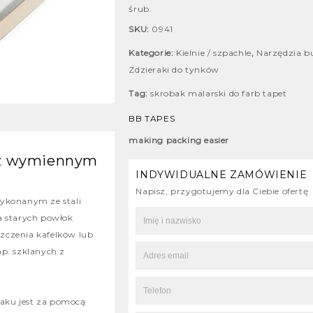
śrub.
SKU:
0941
Kategorie:
Kielnie / szpachle
,
Narzędzia b
Zdzieraki do tynków
Tag:
skrobak malarski do farb tapet
BB TAPES
making packing easier
 z wymiennym
INDYWIDUALNE ZAMÓWIENIE
Napisz, przygotujemy dla Ciebie ofertę
ykonanym ze stali
a starych powłok
yszczenia kafelków lub
p. szklanych z
aku jest za pomocą