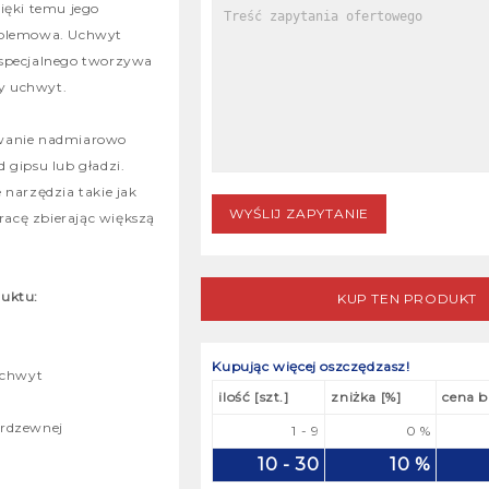
ięki temu jego
oblemowa. Uchwyt
 specjalnego tworzywa
y uchwyt.
uwanie nadmiarowo
 gipsu lub gładzi.
 narzędzia takie jak
pracę zbierając większą
duktu:
KUP TEN PRODUKT
Kupując więcej oszczędzasz!
uchwyt
ilość [szt.]
zniżka [%]
cena b
erdzewnej
1 - 9
0 %
10 - 30
10 %