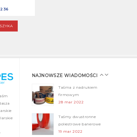
taśma strapingowa – FILM
FILM Youtube
2 36
Youtube
14 sty 2022
14 sty 2022
SZYKA
Taśma klejąca plomba
Taśma klejąca plomba –
– Security Tapes
Security Tapes
25 gru 2021
25 gru 2021
Taśmy malarskie dla
Taśmy malarskie dla
profesjonalistów
profesjonalistów
28 mar 2022
NAJNOWSZE WIADOMOŚCI
28 mar 2022
Taśma z nadrukiem
Taśma z nadrukiem
firmowym
taśm
firmowym
28 mar 2022
Nasza
28 mar 2022
arskie
Taśmy dwustronne
arskie
poliestrowe banerowe
19 mar 2022
e