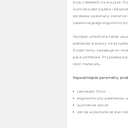
śrub z łebkiem na krzyżak. Dz
wymiana jest szybka i bezpr
skrobaka wykonany został ze
zapewniającego ergonomiczn
Skrobak umożliwia także us
położonej warstwy na przykład
Dzięki temu zastępuje on inne
paca szlifierska. Przyśpiesza 
ilość materiału.
Najważniejsze parametry pro
szerokość 10cm
ergonomiczny plastikowy 
wymienne ostrze
ostrze wykonane ze stali ni