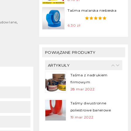
5
14 sty 2022
Taśma malarska niebieska
Taśma klejąca plomba –
udowlane
,
5.00
out of
6.30
zł
Security Tapes
5
25 gru 2021
Taśmy malarskie dla
POWIĄZANE PRODUKTY
profesjonalistów
28 mar 2022
ARTYKUŁY
Taśma z nadrukiem
firmowym
28 mar 2022
Taśmy dwustronne
poliestrowe banerowe
19 mar 2022