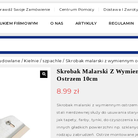
rawdź Swoje Zamówienie
Centrum Pomocy
Dostawa I Zwrot
RUKIEM FIRMOWYM
O NAS
ARTYKUŁY
REGULAMIN
budowlane
/
Kielnie / szpachle
/
Skrobak malarski z wymiennym 
Skrobak Malarski Z Wymie
Ostrzem 10cm
8.99
zł
Skrobak malarski z wymiennym ostrze
stali nierdzewnej służy do usuwania star
jak tapety, farby, tynki, do czyszczenia k
innych gładkich powierzchni np. szklany
rodzaju zabrudzeń.
Ostrze montowane j