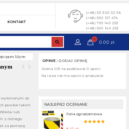
y
(+48) 33 300 32 36
(+48) 530 127 474
KONTAKT
(+48) 793 140 253
(+48) 530 140 253
0
0.00
zł
ostrzem 10cm
OPINIE
|
DODAJ OPINIĘ
nnym
Ocena
0
/5 na podstawie
0
opinii
Szpachelka nierdzewna malarska
Na razie nie ma opinii o produkcie.
40/60/80/100m
m wykonanym ze
NAJLEPIEJ OCENIANE
ych powłok takich
Najmocniejsza taśma
afelków lub
pakowa samoprzylepna –
Folia ogrodzeniowa
ch z różnego
taśma strapingowa – FILM
est za pomocą
Youtube
5.00
out of
8.10
zł