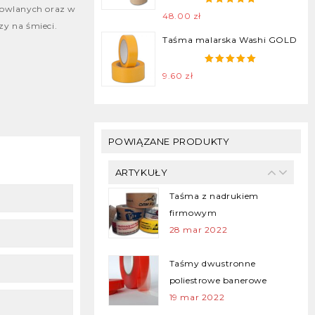
owlanych oraz w
Youtube
5.00
out of
48.00
zł
5
y na śmieci.
14 sty 2022
Taśma malarska Washi GOLD
Taśma klejąca plomba –
5.00
out of
9.60
zł
Security Tapes
5
25 gru 2021
Taśmy malarskie dla
POWIĄZANE PRODUKTY
profesjonalistów
28 mar 2022
ARTYKUŁY
Taśma z nadrukiem
firmowym
28 mar 2022
Taśmy dwustronne
poliestrowe banerowe
19 mar 2022