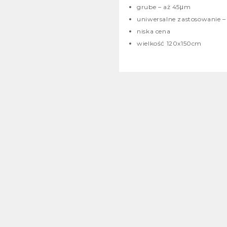
grube – aż 45
μm
uniwersalne zastosowanie –
niska cena
wielkość 120x150cm