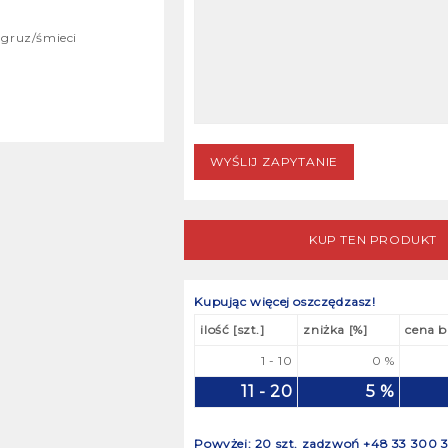
 gruz/śmieci
KUP TEN PRODUKT
Kupując więcej oszczędzasz!
ilość [szt.]
zniżka [%]
cena b
1 - 10
0 %
11 - 20
5 %
Powyżej: 20 szt. zadzwoń +48 33 300 3