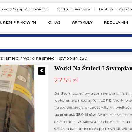
rawdź Swoje Zamówienie
Centrum Pomocy
Dostawa I Zwrot
RUKIEM FIRMOWYM
O NAS
ARTYKUŁY
REGULAMIN
z i śmieci
/
Worki na śmieci i styropian 380l
Worki Na Śmieci I Styropian
27.55
zł
Bardzo mocne i wytrzymałe worki na śmie
wykonane z mocnej folii LDPE. Worki o p
litrów posiadają grubość 45
μm i wielkoś
pojemność 380 litrów
. Worki na śmieci 
czarnej folii. Opakowanie zbiorcze – rulo
sztuk, a karton 10 rolek po 10 sztuk wor