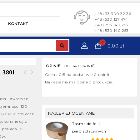
y
(+48) 33 300 32 36
(+48) 530 127 474
KONTAKT
(+48) 793 140 253
(+48) 530 140 253
0
0.00
zł
OPINIE
|
DODAJ OPINIĘ
 380l
Ocena
0
/5 na podstawie
0
opinii
Na razie nie ma opinii o produkcie.
ci i styropian
ojemności 120
NAJLEPIEJ OCENIANE
ć 120×150 cm oraz
wykonane są z
Najmocniejsza taśma
Taśma do folii
n posiada 10
pakowa samoprzylepna –
paroizolacyjnych
ków.
taśma strapingowa – FILM