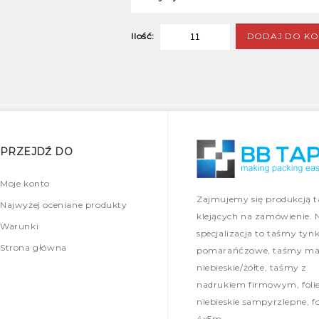
DODAJ DO KO
Ilość:
PRZEJDŹ DO
Moje konto
Zajmujemy się produkcją 
Najwyżej oceniane produkty
klejących na zamówienie. 
Warunki
specjalizacja to taśmy tynk
Strona główna
pomarańćzowe, taśmy mal
niebieskie/żółte, taśmy z
nadrukiem firmowym, foli
niebieskie sampyrzlepne, fo
4x5m