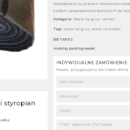
Niezbędne przy pracach remontowo-bud
każdym gospodarstwie domowym do kosz
Kategoria:
Worki na gruz i śmieci
Tagi:
worki na gruz
,
worki na śmieci
BB TAPES
making packing easier
INDYWIDUALNE ZAMÓWIENIE
Napisz, przygotujemy dla Ciebie ofertę
i styropian
duktu: