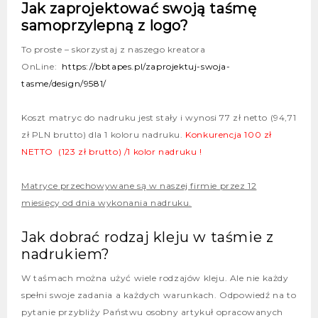
Jak zaprojektować swoją taśmę
samoprzylepną z logo?
To proste – skorzystaj z naszego kreatora
OnLine:
https://bbtapes.pl/zaprojektuj-swoja-
tasme/design/9581/
Koszt matryc do nadruku jest stały i wynosi 77 zł netto (94,71
zł PLN brutto) dla 1 koloru nadruku.
Konkurencja 100 zł
NETTO (123 zł brutto) /1 kolor nadruku !
Matryce przechowywane są w naszej firmie przez 12
miesięcy od dnia wykonania nadruku.
Jak dobrać rodzaj kleju w taśmie z
nadrukiem?
W taśmach można użyć wiele rodzajów kleju. Ale nie każdy
spełni swoje zadania a każdych warunkach. Odpowiedź na to
pytanie przybliży Państwu osobny artykuł opracowanych