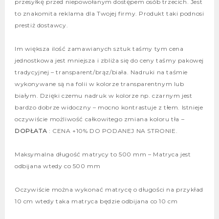
przesyłkę przed niepowołanym dostępem osób trzecich. Jest
to znakomita reklama dla Twojej firmy. Produkt taki podnosi
prestiż dostawcy.
Im większa ilość zamawianych sztuk taśmy tym cena
jednostkowa jest mniejsza i zbliża się do ceny taśmy pakowej
tradycyjnej – transparent/brąz/biała. Nadruki na taśmie
wykonywane są na folii w kolorze transparentnym lub
białym. Dzięki czemu nadruk w kolorze np. czarnym jest
bardzo dobrze widoczny – mocno kontrastuje z tłem. Istnieje
oczywiście możliwość całkowitego zmiana koloru tła –
DOPŁATA
: CENA +10% DO PODANEJ NA STRONIE.
Maksymalna długość matrycy to 500 mm –
Matryca jest
odbijana wtedy co 500 mm
Oczywiście można wykonać matrycę o długości na przykład
10 cm wtedy taka matryca będzie odbijana co 10 cm