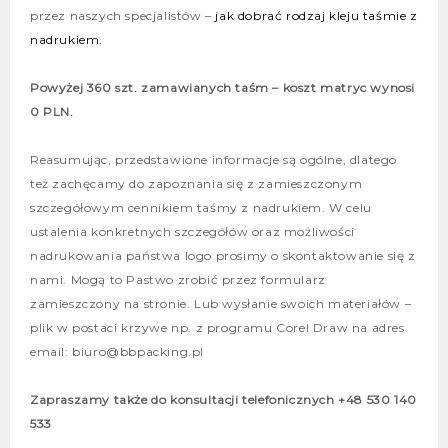
przez naszych specjalistów –
jak dobrać rodzaj kleju taśmie z
nadrukiem.
Powyżej 360 szt. zamawianych taśm – koszt matryc wynosi
0 PLN.
Reasumując, przedstawione informacje są ogólne, dlatego
też zachęcamy do zapoznania się z zamieszczonym
szczegółowym cennikiem taśmy z nadrukiem. W celu
ustalenia konkretnych szczegółów oraz możliwości
nadrukowania państwa logo prosimy o skontaktowanie się z
nami. Mogą to Pastwo zrobić przez formularz
zamieszczony na stronie. Lub wysłanie swoich materiałów –
plik w postaci krzywe np. z programu Corel Draw na adres
email: biuro@bbpacking.pl
Zapraszamy także do konsultacji telefonicznych +48 530 140
533