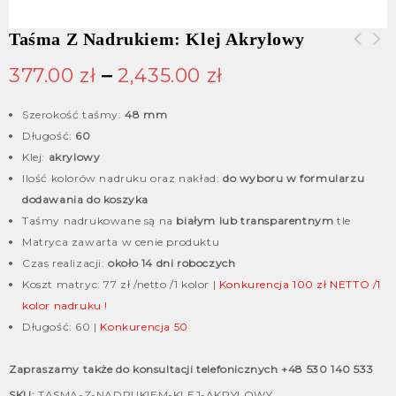
Taśma Z Nadrukiem: Klej Akrylowy
Taśma plombująca - taśma
377.00
zł
–
2,435.00
zł
bezpieczeństwa
Szerokość taśmy:
48 mm
Długość:
60
Klej:
akrylowy
Ilość kolorów nadruku oraz nakład:
do wyboru w formularzu
dodawania do koszyka
Taśmy nadrukowane są na
białym lub transparentnym
tle
Matryca zawarta w cenie produktu
Czas realizacji:
około 14 dni roboczych
Koszt matryc: 77 zł /netto /1 kolor |
Konkurencja 100 zł NETTO /1
kolor nadruku !
Długość: 60 |
Konkurencja 50
Zapraszamy także do konsultacji telefonicznych +48 530 140 533
SKU:
TASMA-Z-NADRUKIEM-KLEJ-AKRYLOWY